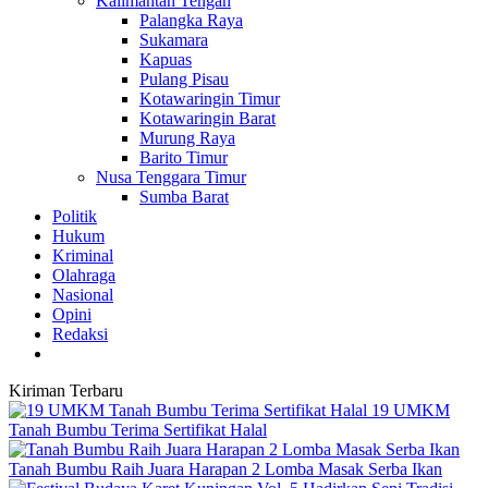
Kalimantan Tengah
Palangka Raya
Sukamara
Kapuas
Pulang Pisau
Kotawaringin Timur
Kotawaringin Barat
Murung Raya
Barito Timur
Nusa Tenggara Timur
Sumba Barat
Politik
Hukum
Kriminal
Olahraga
Nasional
Opini
Redaksi
Kiriman Terbaru
19 UMKM
Tanah Bumbu Terima Sertifikat Halal
Tanah Bumbu Raih Juara Harapan 2 Lomba Masak Serba Ikan