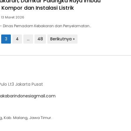
akaran, Damkar Palangka Raya Imbau
Kompor dan Instalasi Listrik
13 Maret 2026
 — Dinas Pemadam Kebakaran dan Penyelamatan…
3
4
…
48
Berikutnya »
lo Lt3 Jakarta Pusat
akabarindonesiagmail.com
g, Kab. Malang, Jawa Timur.