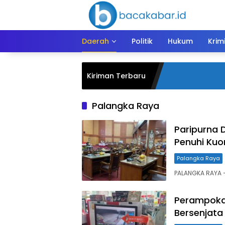
Langsung
ke
konten
Daerah
Politik
Hukum
Krim
Kiriman Terbaru
Palangka Raya
Paripurna 
Penuhi Ku
Palangka Raya
PALANGKA RAYA —
Perampokan
Bersenjata 