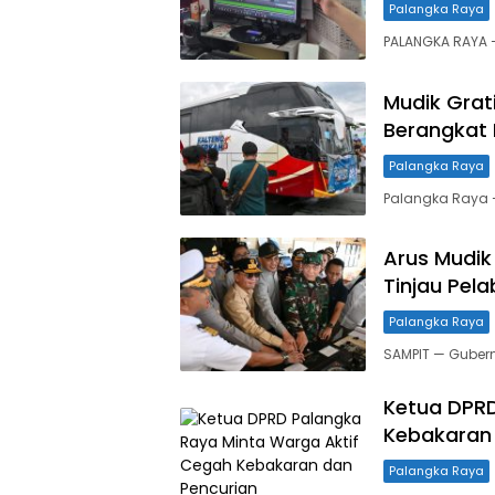
Palangka Raya
PALANGKA RAYA —
Mudik Grat
Berangkat 
Palangka Raya
Palangka Raya 
Arus Mudik
Tinjau Pel
Palangka Raya
SAMPIT — Guber
Ketua DPRD
Kebakaran 
Palangka Raya