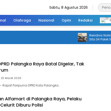
Sabtu, 8 Agustus 2026
inal
Olahraga
Nasional
Opini
Redaksi
I
Residivis Narkoba di
Sita 34 Paket Sabu
DPRD Palangka Raya Batal Digelar, Tak
orum
25 Maret 2026
 Rapat Paripurna DPRD Kota Palangka…
 Alfamart di Palangka Raya, Pelaku
Celurit Diburu Polisi