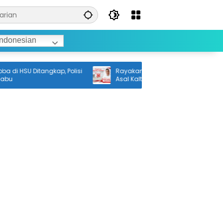
ndonesian
 HSU Ditangkap, Polisi
Rayakan Kemerdekaan RI, Pengusaha
Asal Kalteng Ajak Kaum Muda
Tingkatkan Semangat Nasionalisme