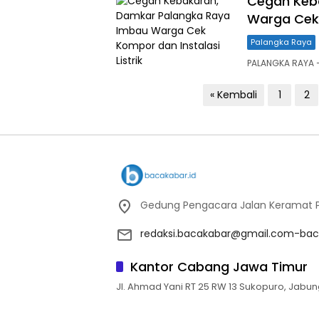
Cegah Keb
Warga Cek 
Palangka Raya
PALANGKA RAYA
Paginasi
« Kembali
1
2
pos
Gedung Pengacara Jalan Keramat Pu
redaksi.bacakabar@gmail.com-bac
Kantor Cabang Jawa Timur
Jl. Ahmad Yani RT 25 RW 13 Sukopuro, Jabun