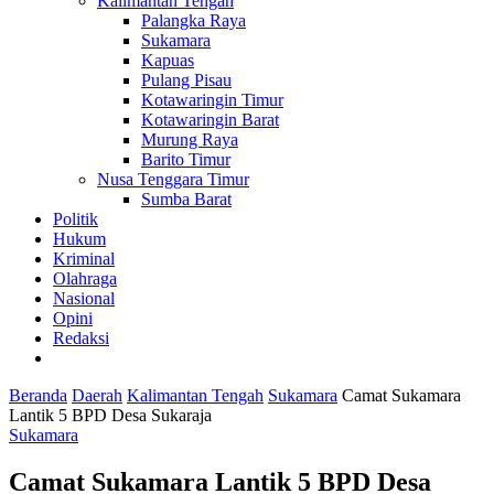
Kalimantan Tengah
Palangka Raya
Sukamara
Kapuas
Pulang Pisau
Kotawaringin Timur
Kotawaringin Barat
Murung Raya
Barito Timur
Nusa Tenggara Timur
Sumba Barat
Politik
Hukum
Kriminal
Olahraga
Nasional
Opini
Redaksi
Beranda
Daerah
Kalimantan Tengah
Sukamara
Camat Sukamara
Lantik 5 BPD Desa Sukaraja
Sukamara
Camat Sukamara Lantik 5 BPD Desa