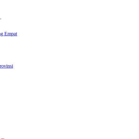
…
ng Empat
ovinsi