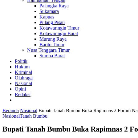
Kalimantan Tengah
Palangka Raya
Sukamara
Kapuas
Pulang Pisau
Kotawaringin Timur
Kotawaringin Barat
Murung Raya
Barito Timur
Nusa Tenggara Timur
Sumba Barat
Politik
Hukum
Kriminal
Olahraga
Nasional
Opini
Redaksi
Beranda
Nasional
Bupati Tanah Bumbu Buka Rapimnas 2 Forum N
Nasional
Tanah Bumbu
Bupati Tanah Bumbu Buka Rapimnas 2 F