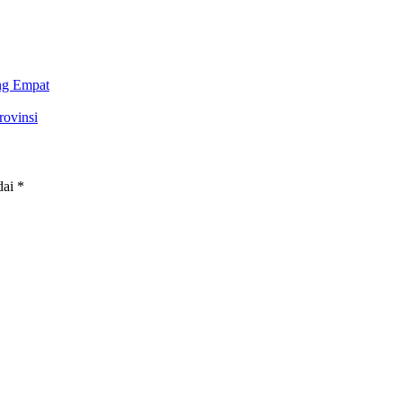
ng Empat
ovinsi
dai
*