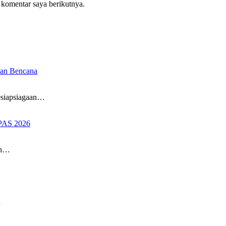
 komentar saya berikutnya.
aan Bencana
siapsiagaan…
PAS 2026
ah…
…