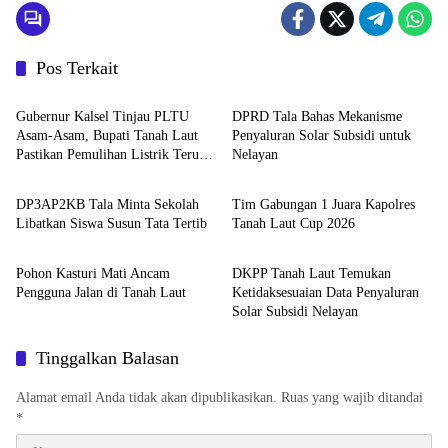
p
p
Pos Terkait
Tanah Laut
Tanah Laut
Gubernur Kalsel Tinjau PLTU
DPRD Tala Bahas Mekanisme
Asam-Asam, Bupati Tanah Laut
Penyaluran Solar Subsidi untuk
Pastikan Pemulihan Listrik Terus
Nelayan
Tanah Laut
Tanah Laut
Dipercepat
DP3AP2KB Tala Minta Sekolah
Tim Gabungan 1 Juara Kapolres
Libatkan Siswa Susun Tata Tertib
Tanah Laut Cup 2026
Tanah Laut
Tanah Laut
Pohon Kasturi Mati Ancam
DKPP Tanah Laut Temukan
Pengguna Jalan di Tanah Laut
Ketidaksesuaian Data Penyaluran
Solar Subsidi Nelayan
Tinggalkan Balasan
Alamat email Anda tidak akan dipublikasikan.
Ruas yang wajib ditandai
*