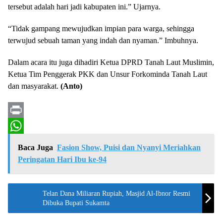
tersebut adalah hari jadi kabupaten ini.” Ujarnya.
“Tidak gampang mewujudkan impian para warga, sehingga
terwujud sebuah taman yang indah dan nyaman.” Imbuhnya.
Dalam acara itu juga dihadiri Ketua DPRD Tanah Laut Muslimin,
Ketua Tim Penggerak PKK dan Unsur Forkominda Tanah Laut
dan masyarakat.
(Anto)
P
r
W
Baca Juga
Fasion Show, Puisi dan Nyanyi Meriahkan
i
h
Peringatan Hari Ibu ke-94
n
a
t
t
Telan Dana Miliaran Rupiah, Masjid Al-Ibnor Resmi
Dibuka Bupati Sukamta
s
A