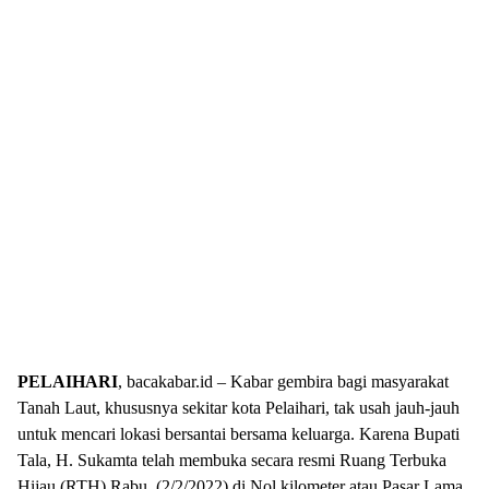
PELAIHARI
, bacakabar.id – Kabar gembira bagi masyarakat
Tanah Laut, khususnya sekitar kota Pelaihari, tak usah jauh-jauh
untuk mencari lokasi bersantai bersama keluarga. Karena Bupati
Tala, H. Sukamta telah membuka secara resmi Ruang Terbuka
Hijau (RTH) Rabu, (2/2/2022) di Nol kilometer atau Pasar Lama.