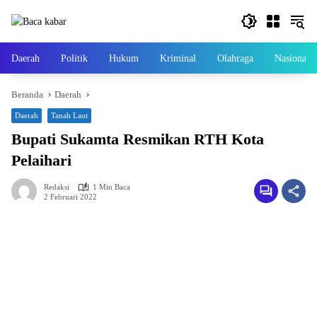
Langsung
ke
konten
Daerah
Politik
Hukum
Kriminal
Olahraga
Nasional
Beranda
Daerah
Daerah
Tanah Laut
Bupati Sukamta Resmikan RTH Kota
Pelaihari
Redaksi
1 Min Baca
2 Februari 2022