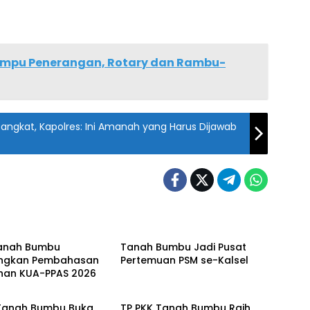
ampu Penerangan, Rotary dan Rambu-
 Pangkat, Kapolres: Ini Amanah yang Harus Dijawab
 Bumbu
Tanah Bumbu
anah Bumbu
Tanah Bumbu Jadi Pusat
ngkan Pembahasan
Pertemuan PSM se-Kalsel
han KUA-PPAS 2026
 Bumbu
Tanah Bumbu
Tanah Bumbu Buka
TP PKK Tanah Bumbu Raih