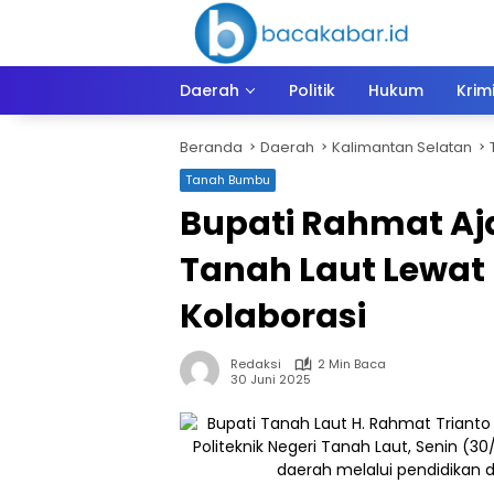
Langsung
ke
konten
Daerah
Politik
Hukum
Krim
Beranda
Daerah
Kalimantan Selatan
Tanah Bumbu
Bupati Rahmat A
Tanah Laut Lewat
Kolaborasi
Redaksi
2 Min Baca
30 Juni 2025