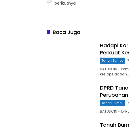
berikutnya.
Baca Juga
Hadapi Kar
Perkuat Ke
Tanah Bumbu
BATULICIN – Pe
kesiapsiagaan…
DPRD Tan
Perubahan
Tanah Bumbu
BATULICIN – DP
Tanah Bumb