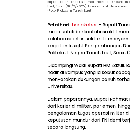
Bupati Tanah Laut H. Rahmat Trianto memberikan
Laut, Senin (30/6/2025). Ia mengajak dosen mud
(Foto: Prokopim Tanah Laut)
Pelaihari
,
bacakabar
– Bupati Tana
muda untuk berkontribusi aktif me
kolaborasi lintas sektor. Ia menya
kegiatan Insight Pengembangan Dae
Politeknik Negeri Tanah Laut, Senin 
Didampingi Wakil Bupati HM Zazuli
hadir di kampus yang ia sebut sebag
menyatakan dukungan penuh terha
Universitas.
Dalam paparannya, Bupati Rahmat m
dari karier di militer, parlemen, hi
pengalaman tugas operasi militer di 
keputusan mundur dari TNI demi ter
secara langsung.