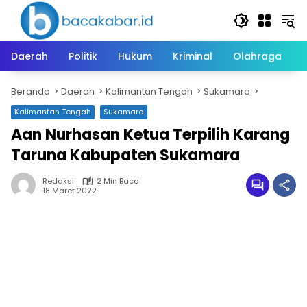
Langsung
ke
konten
Daerah
Politik
Hukum
Kriminal
Olahraga
Beranda
Daerah
Kalimantan Tengah
Sukamara
Kalimantan Tengah
Sukamara
Aan Nurhasan Ketua Terpilih Karang
Taruna Kabupaten Sukamara
Redaksi
2 Min Baca
18 Maret 2022