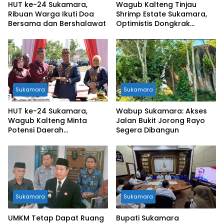
HUT ke-24 Sukamara,
Wagub Kalteng Tinjau
Ribuan Warga Ikuti Doa
Shrimp Estate Sukamara,
Bersama dan Bershalawat
Optimistis Dongkrak
Ekonomi Pesisir
Sukamara
Sukamara
HUT ke-24 Sukamara,
Wabup Sukamara: Akses
Wagub Kalteng Minta
Jalan Bukit Jorong Rayo
Potensi Daerah
Segera Dibangun
Dioptimalkan
Sukamara
Sukamara
UMKM Tetap Dapat Ruang
Bupati Sukamara