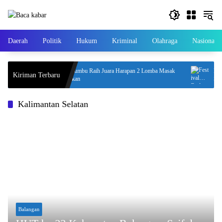
Langsung
ke
konten
Daerah
Politik
Hukum
Kriminal
Olahraga
Nasional
Tanah Bumbu Raih Juara Harapan 2 Lomba Masak
Festiv
Kiriman Terbaru
al
Serba Ikan
Seni 
Kalimantan Selatan
Balangan