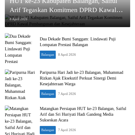
HUT ke-23 Kabupaten Balangan, Saiful
Arif Tegaskan Komitmen DPRD Kawal
Pembangunan dan Kesejahteraan
8 April 2026
Dua Dekade Bumi Sanggam: Lindawati Puji
Lompatan Prestasi Balangan
Balangan
8 April 2026
Paripurna Hari Jadi ke-23 Balangan, Muhammad
Rizkan Ajak Eksekutif Perkuat Sinergi Demi
Kesejahteraan Warga
Balangan
7 April 2026
Matangkan Persiapan HUT ke-23 Balangan, Saiful
Arif dan Sri Huriyati Hadi Gandeng Media
Sukseskan Acara
Balangan
7 April 2026