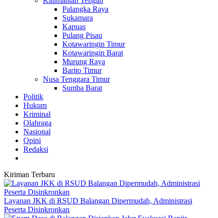
Kalimantan Tengah
Palangka Raya
Sukamara
Kapuas
Pulang Pisau
Kotawaringin Timur
Kotawaringin Barat
Murung Raya
Barito Timur
Nusa Tenggara Timur
Sumba Barat
Politik
Hukum
Kriminal
Olahraga
Nasional
Opini
Redaksi
Kiriman Terbaru
Layanan JKK di RSUD Balangan Dipermudah, Administrasi
Peserta Disinkronkan