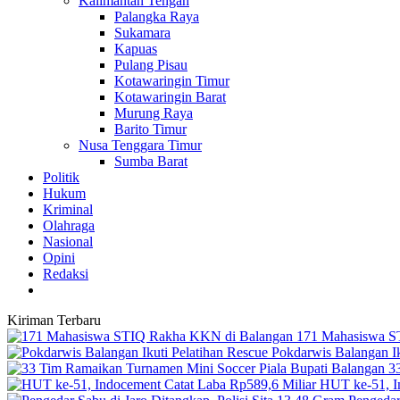
Kalimantan Tengah
Palangka Raya
Sukamara
Kapuas
Pulang Pisau
Kotawaringin Timur
Kotawaringin Barat
Murung Raya
Barito Timur
Nusa Tenggara Timur
Sumba Barat
Politik
Hukum
Kriminal
Olahraga
Nasional
Opini
Redaksi
Kiriman Terbaru
171 Mahasiswa S
Pokdarwis Balangan Ik
3
HUT ke-51, I