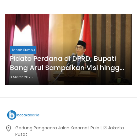
Tanah Bumbu
Pidato Perdana di DPRD, Bupati
Bang Arul Sampaikan Visi hingga
Program Unggulan
3 Maret 2025
Gedung Pengacara Jalan Keramat Pulo Lt3 Jakarta
Pusat