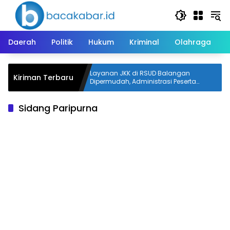
Langsung
ke
konten
Daerah
Politik
Hukum
Kriminal
Olahraga
mkab Pulang
Layanan JKK di RSUD Balangan
Kiriman Terbaru
Dipermudah, Administrasi Peserta
Disinkronkan
Sidang Paripurna