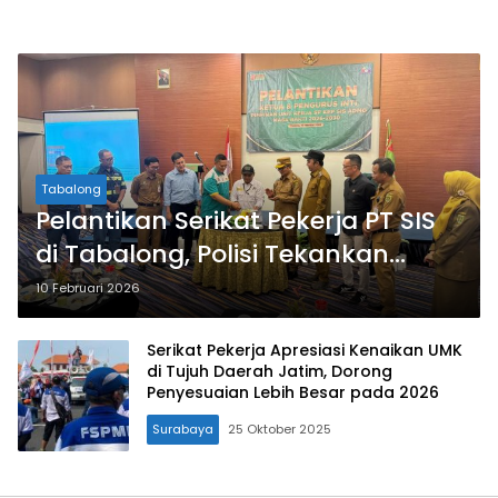
Tabalong
Pelantikan Serikat Pekerja PT SIS
di Tabalong, Polisi Tekankan
Hubungan Industrial Kondusif
10 Februari 2026
Serikat Pekerja Apresiasi Kenaikan UMK
di Tujuh Daerah Jatim, Dorong
Penyesuaian Lebih Besar pada 2026
Surabaya
25 Oktober 2025