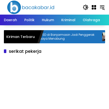
Langsung
ke
konten
Daerah
Politik
Hukum
Kriminal
Olahraga
bakar,
Dua SD di Banjarmasin Jadi Penggerak
Kiriman Terbaru
Budaya Menabung
serikat pekerja