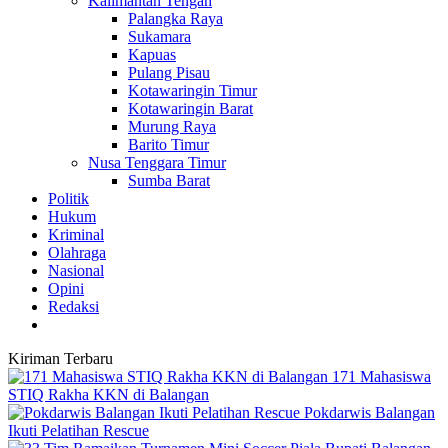
Kalimantan Tengah
Palangka Raya
Sukamara
Kapuas
Pulang Pisau
Kotawaringin Timur
Kotawaringin Barat
Murung Raya
Barito Timur
Nusa Tenggara Timur
Sumba Barat
Politik
Hukum
Kriminal
Olahraga
Nasional
Opini
Redaksi
Kiriman Terbaru
171 Mahasiswa
STIQ Rakha KKN di Balangan
Pokdarwis Balangan
Ikuti Pelatihan Rescue