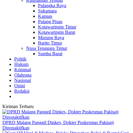
Kalimantan Tengah
Palangka Raya
Sukamara
Kapuas
Pulang Pisau
Kotawaringin Timur
Kotawaringin Barat
Murung Raya
Barito Timur
Nusa Tenggara Timur
Sumba Barat
Politik
Hukum
Kriminal
Olahraga
Nasional
Opini
Redaksi
Kiriman Terbaru
DPRD Malang Panggil Dinkes, Dokter Puskesmas Pakisaji
Dinonaktifkan