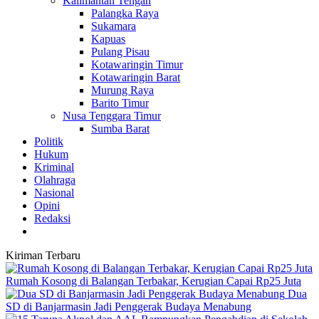
Kalimantan Tengah
Palangka Raya
Sukamara
Kapuas
Pulang Pisau
Kotawaringin Timur
Kotawaringin Barat
Murung Raya
Barito Timur
Nusa Tenggara Timur
Sumba Barat
Politik
Hukum
Kriminal
Olahraga
Nasional
Opini
Redaksi
Kiriman Terbaru
Rumah Kosong di Balangan Terbakar, Kerugian Capai Rp25 Juta
Dua
SD di Banjarmasin Jadi Penggerak Budaya Menabung