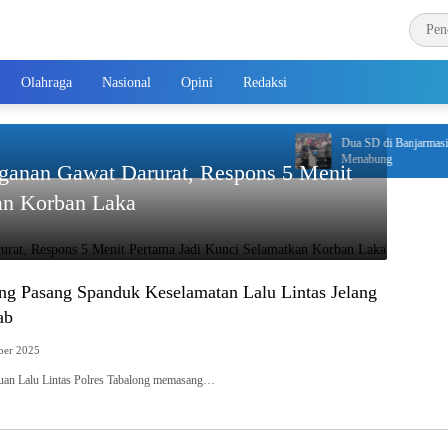
Olahraga
Nasional
Opini
Redaksi
Dua SD di Banjarmasin J
Menabung
nganan Gawat Darurat, Respons 5 Menit
an Korban Laka
ong Pasang Spanduk Keselamatan Lalu Lintas Jelang
ab
ber 2025
 Lalu Lintas Polres Tabalong memasang…