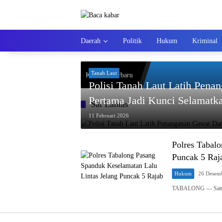
Langsung
ke
konten
Daerah
Politik
Hukum
Kriminal
Tanah Laut
Kiriman Terbaru
Polisi Tanah Laut Latih Pena
Pertama Jadi Kunci Selamatk
Sat Lantas
11 Februari 2026
Polres Tabal
Puncak 5 Raj
Hukum
26 Desem
TABALONG — Satuan