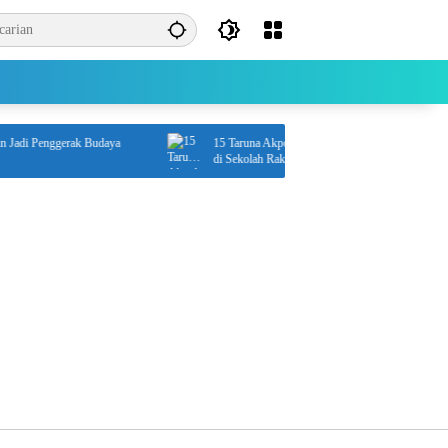
adi Penggerak Budaya
15 Taruna Akpol dan AAL Rampungkan Pengabdian
di Sekolah Rakyat Kalsel