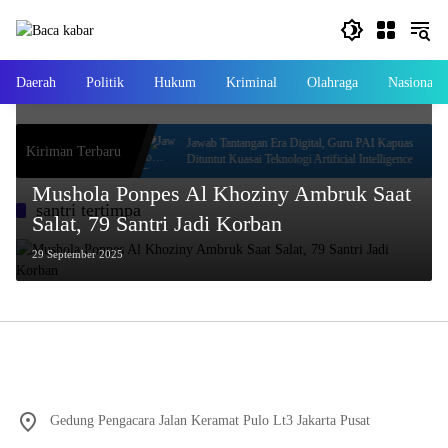
Langsung
ke
konten
Daerah
Politik
Hukum
Kriminal
Olahraga
Nasional
TQN ke-23 Tingkat
Jawab Tantangan Era Digital, Guru PAI Kapuas
Kiriman Terbaru
Dituntut Kuasai Teknologi Artificial Intelligence
Mushola Ponpes Al Khoziny Ambruk Saat
santri tertimpa
Salat, 79 Santri Jadi Korban
29 September 2025
Gedung Pengacara Jalan Keramat Pulo Lt3 Jakarta Pusat