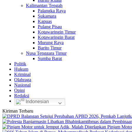
Barito Kuala
Kalimantan Tengah
Palangka Raya
Sukamara
Kapuas
Pulang Pisau
Kotawaringin Timur
Kotawaringin Barat
Murung Raya
Barito Timur
Nusa Tenggara Timur
Sumba Barat
Politik
Hukum
Kriminal
Olahraga
Nasional
Opini
Redaksi
Indonesian
Kiriman Terbaru
Pinjam Motor