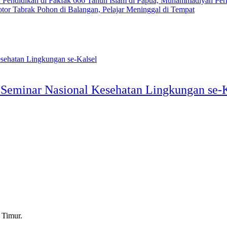
666 Tahun Islam di Papua, Muhammadiyah Perku
tor Tabrak Pohon di Balangan, Pelajar Meninggal di Tempat
eminar Nasional Kesehatan Lingkungan se-K
 Timur.