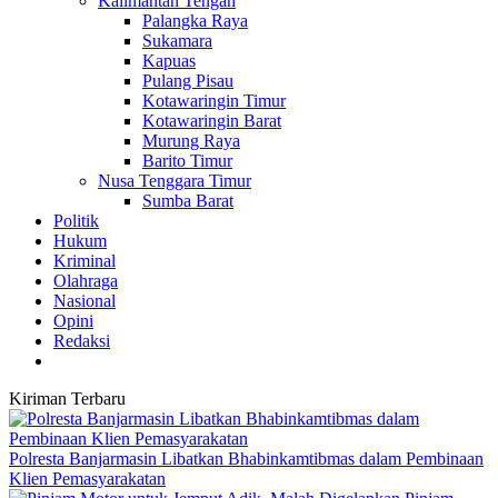
Kalimantan Tengah
Palangka Raya
Sukamara
Kapuas
Pulang Pisau
Kotawaringin Timur
Kotawaringin Barat
Murung Raya
Barito Timur
Nusa Tenggara Timur
Sumba Barat
Politik
Hukum
Kriminal
Olahraga
Nasional
Opini
Redaksi
Kiriman Terbaru
Polresta Banjarmasin Libatkan Bhabinkamtibmas dalam Pembinaan
Klien Pemasyarakatan