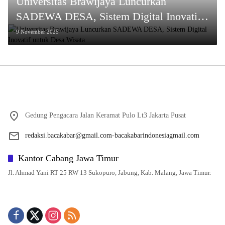
Universitas Brawijaya Luncurkan
SADEWA DESA, Sistem Digital Inovatif
untuk Desa Wisata
9 November 2025
Gedung Pengacara Jalan Keramat Pulo Lt3 Jakarta Pusat
redaksi.bacakabar@gmail.com-bacakabarindonesiagmail.com
Kantor Cabang Jawa Timur
Jl. Ahmad Yani RT 25 RW 13 Sukopuro, Jabung, Kab. Malang, Jawa Timur.