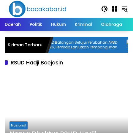
Langsung
ke
konten
Daerah
Politik
Hukum
Kriminal
Olahraga
an ke 535
DPRD Balangan Setujui Perubahan APBD
Kiriman Terbaru
2026, Pemkab Lanjutkan Pembangunan
RSUD Hadji Boejasin
Nasional