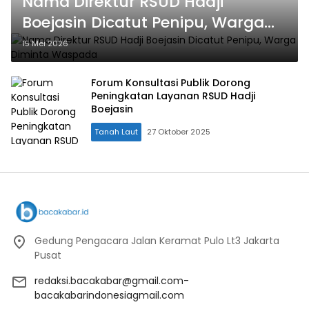
Nama Direktur RSUD Hadji
Boejasin Dicatut Penipu, Warga
Diminta Waspada
15 Mei 2026
Forum Konsultasi Publik Dorong
Peningkatan Layanan RSUD Hadji
Boejasin
Tanah Laut
27 Oktober 2025
Gedung Pengacara Jalan Keramat Pulo Lt3 Jakarta
Pusat
redaksi.bacakabar@gmail.com-
bacakabarindonesiagmail.com