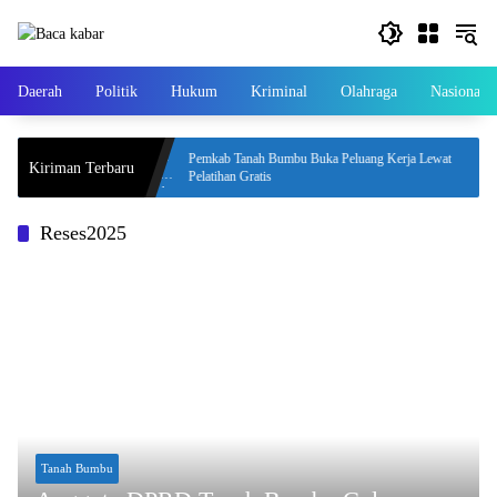
Langsung
ke
konten
Daerah
Politik
Hukum
Kriminal
Olahraga
Nasional
ILHAM Hadirkan
Pemkab Tanah Bumbu Buka Peluang Kerja Lewat
Kiriman Terbaru
aru
Pelatihan Gratis
Reses2025
Tanah Bumbu