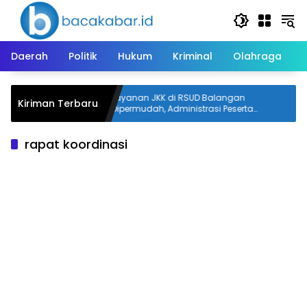
Langsung
ke
konten
Daerah
Politik
Hukum
Kriminal
Olahraga
kab Pulang
Layanan JKK di RSUD Balangan
Kiriman Terbaru
Dipermudah, Administrasi Peserta
Disinkronkan
rapat koordinasi