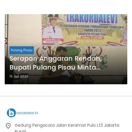
Pulang Pisau
Serapan Anggaran Rendah,
Bupati Pulang Pisau Minta
Percepatan
15 Juli 2025
Gedung Pengacara Jalan Keramat Pulo Lt3 Jakarta
Pusat