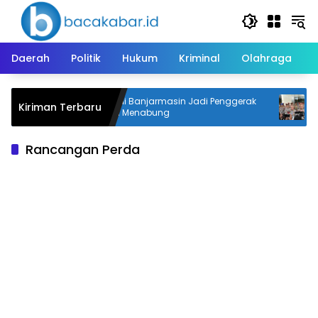
Langsung
ke
konten
Daerah
Politik
Hukum
Kriminal
Olahraga
kar,
Dua SD di Banjarmasin Jadi Penggerak
15
Kiriman Terbaru
Budaya Menabung
Pe
Rancangan Perda