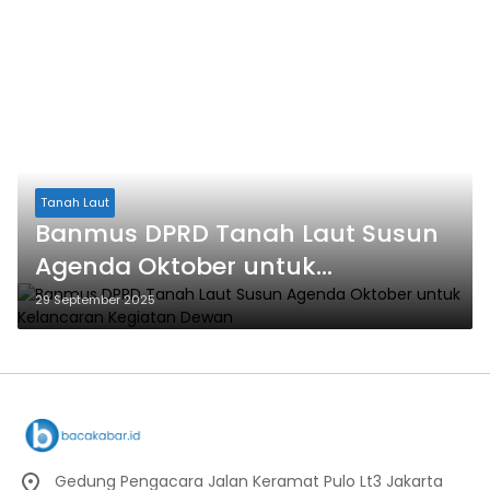
Tanah Laut
Banmus DPRD Tanah Laut Susun
Agenda Oktober untuk
Kelancaran Kegiatan Dewan
29 September 2025
Gedung Pengacara Jalan Keramat Pulo Lt3 Jakarta