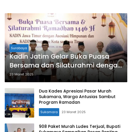
Surabaya
Kadin Jatim Gelar Buka Puasa
Bersama dan Silaturahmi dengan
Kadin Kota/Kabupaten Se-Jatim
23 Maret 2025
Dua Kades Apresiasi Pasar Murah
Sukamara, Warga Antusias Sambut
Program Ramadan
Sukamara
23 Maret 2025
908 Paket Murah Ludes Terjual, Bupati
Sukamara Sampaikan Pesan Penting