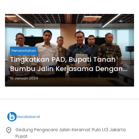
Pemerintahan
Tingkatkan PAD, Bupati Tanah
Bumbu Jalin Kerjasama Dengan
PT. PTP
16 Januari 2024
Gedung Pengacara Jalan Keramat Pulo Lt3 Jakarta
Pusat