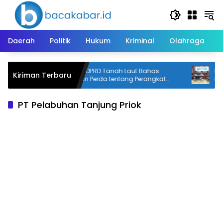
Langsung
ke
konten
Daerah
Politik
Hukum
Kriminal
Olahraga
Pansus VI DPRD Tanah Laut Bahas
Komis
Kiriman Terbaru
h
Perubahan Perda tentang Perangkat
Penyal
Desa
Nelay
PT Pelabuhan Tanjung Priok