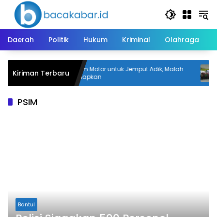
Langsung
ke
konten
Daerah
Politik
Hukum
Kriminal
Olahraga
Pinjam Motor untuk Jemput Adik, Malah
Kiriman Terbaru
binaan
Digelapkan
PSIM
Bantul