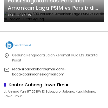
Polisi Siagakan 500 Personel
Amankan Laga PSIM vs Persib di
Stadion Sultan Agung
23 Agustus 2025
Gedung Pengacara Jalan Keramat Pulo Lt3 Jakarta
Pusat
redaksi.bacakabar@gmail.com-
bacakabarindonesiagmail.com
Kantor Cabang Jawa Timur
Jl. Ahmad Yani RT 25 RW 13 Sukopuro, Jabung, Kab. Malang,
Jawa Timur.