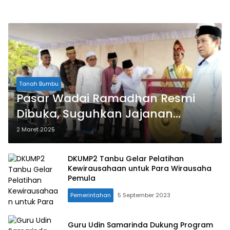
Tanah Bumbu
Pasar Wadai Ramadhan Resmi
Dibuka, Suguhkan Jajanan
Jaman Dulu
2 Maret 2025
DKUMP2 Tanbu Gelar Pelatihan
Kewirausahaan untuk Para Wirausaha
Pemula
Pemerintahan
5 September 2023
Guru Udin Samarinda Dukung Program