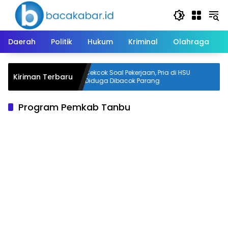
Langsung
ke
konten
Daerah
Politik
Hukum
Kriminal
Olahraga
i
Cekcok Soal Pekerjaan, Pria di HSU
Kiriman Terbaru
iter
Diduga Dibacok Parang
Program Pemkab Tanbu