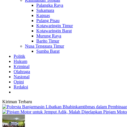
Kalimantan Tengah
Palangka Raya
Sukamara
Kapuas
Pulang Pisau
Kotawaringin Timur
Kotawaringin Barat
Murung Raya
Barito Timur
Nusa Tenggara Timur
Sumba Barat
Politik
Hukum
Kriminal
Olahraga
Nasional
Opini
Redaksi
Kiriman Terbaru
Pinjam Motor