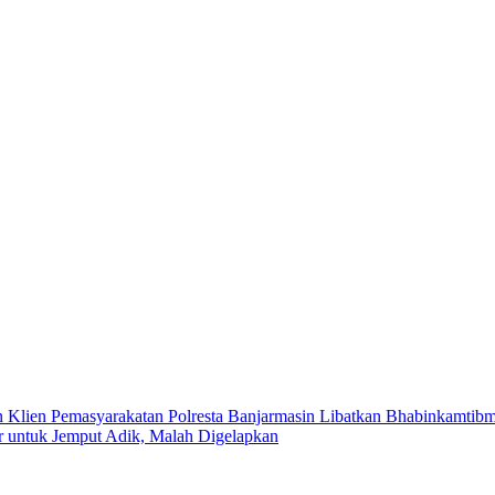
Polresta Banjarmasin Libatkan Bhabinkamtib
 untuk Jemput Adik, Malah Digelapkan