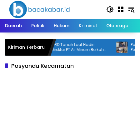
Langsung
ke
konten
Daerah
Politik
Hukum
Kriminal
Olahraga
Sekretaris DPRD Tanah Laut Hadiri
Pansus
Kiriman Terbaru
Pelantikan Direktur PT Air Minum Berkah
Peruba
Banua
Desa
Posyandu Kecamatan