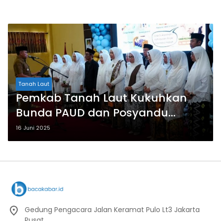
Tanah Laut
Pemkab Tanah Laut Kukuhkan
Bunda PAUD dan Posyandu
Kecamatan
16 Juni 2025
Gedung Pengacara Jalan Keramat Pulo Lt3 Jakarta
Pusat