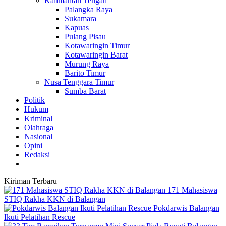
Kalimantan Tengah
Palangka Raya
Sukamara
Kapuas
Pulang Pisau
Kotawaringin Timur
Kotawaringin Barat
Murung Raya
Barito Timur
Nusa Tenggara Timur
Sumba Barat
Politik
Hukum
Kriminal
Olahraga
Nasional
Opini
Redaksi
Kiriman Terbaru
171 Mahasiswa
STIQ Rakha KKN di Balangan
Pokdarwis Balangan
Ikuti Pelatihan Rescue