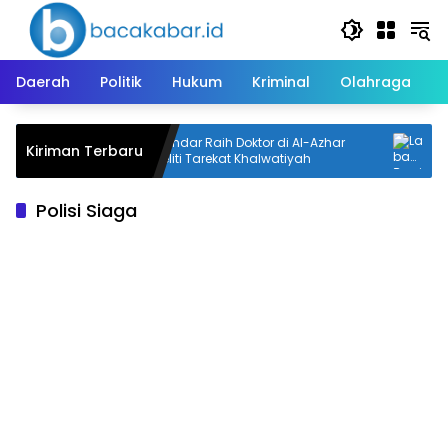
Langsung
ke
konten
Daerah
Politik
Hukum
Kriminal
Olahraga
Putra Mandar Raih Doktor di Al-Azhar
Laba
Kiriman Terbaru
und
Mesir, Teliti Tarekat Khalwatiyah
Seme
Polisi Siaga