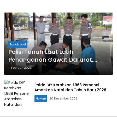
Tanah Laut
Polisi Tanah Laut Latih
Penanganan Gawat Darurat,
Respons 5 Menit Pertama Jadi
11 Februari 2026
Kunci Selamatkan Korban Laka
Polda DIY Kerahkan 1.968 Personel
Amankan Natal dan Tahun Baru 2026
Hukum
20 Desember 2025