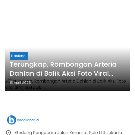
Nasional
Terungkap, Rombongan Arteria
Dahlan di Balik Aksi Foto Viral
Sitinjau Lauik
13 April 2026
Gedung Pengacara Jalan Keramat Pulo Lt3 Jakarta