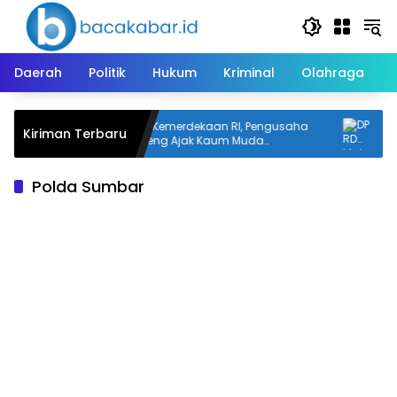
Langsung
ke
konten
Daerah
Politik
Hukum
Kriminal
Olahraga
Polisi
Rayakan Kemerdekaan RI, Pengusaha
DPRD
Kiriman Terbaru
Asal Kalteng Ajak Kaum Muda
Pus
Tingkatkan Semangat Nasionalisme
Polda Sumbar