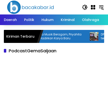
Langsung
ke
konten
Daerah
Politik
Hukum
Kriminal
Olahraga
Punya Warna Musik Beragam, Priyahita
DPRD T
Kiriman Terbaru
an
Siap Terus Hadirkan Karya Baru
tentang
PodcastGemaSaijaan