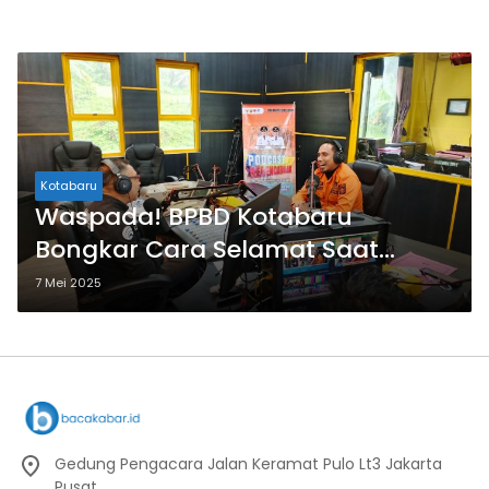
Kotabaru
Waspada! BPBD Kotabaru
Bongkar Cara Selamat Saat
Bencana Lewat Podcast Viral Ini
7 Mei 2025
Gedung Pengacara Jalan Keramat Pulo Lt3 Jakarta
Pusat