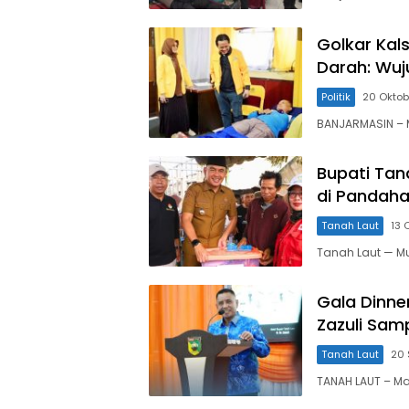
Golkar Kal
Darah: Wuj
Politik
20 Oktob
BANJARMASIN – M
Bupati Tan
di Pandaha
Tanah Laut
13 
Tanah Laut — M
Gala Dinne
Zazuli Sa
Tanah Laut
20 
TANAH LAUT – M