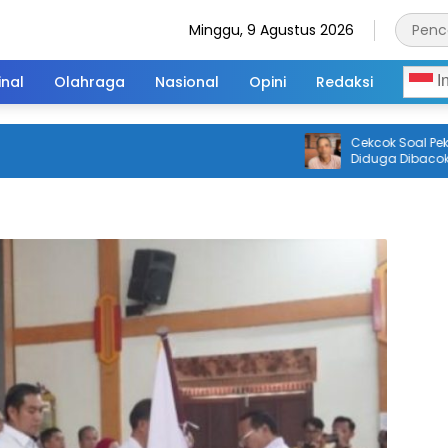
Minggu, 9 Agustus 2026
inal
Olahraga
Nasional
Opini
Redaksi
I
Cekcok Soal Pekerjaan, P
Diduga Dibacok Parang