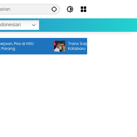
ndonesian
ria di HSU
Trans Saijaan Gratis Diluncurkan di
Kotabaru