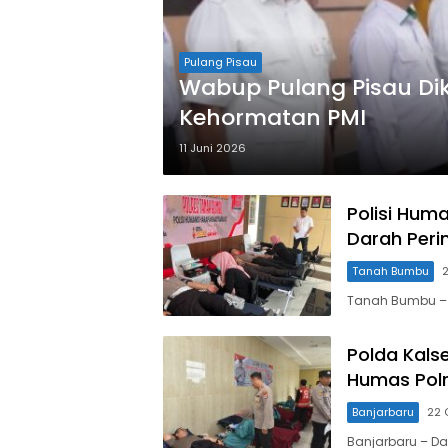
Pulang Pisau
Wabup Pulang Pisau Di
Kehormatan PMI
11 Juni 2026
Polisi Hum
Darah Peri
Tanah Bumbu
Tanah Bumbu – 
Polda Kals
Humas Polr
Banjarbaru
22 
Banjarbaru – Da