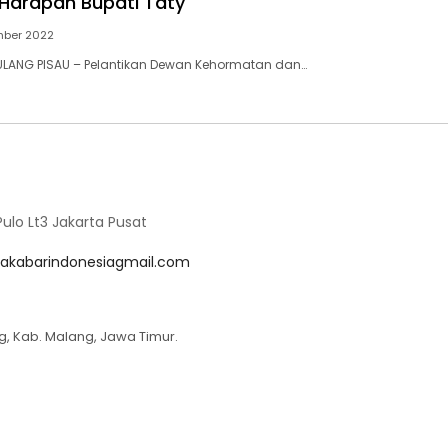
ni Harapan Bupati Taty
mber 2022
ULANG PISAU – Pelantikan Dewan Kehormatan dan…
lo Lt3 Jakarta Pusat
akabarindonesiagmail.com
g, Kab. Malang, Jawa Timur.