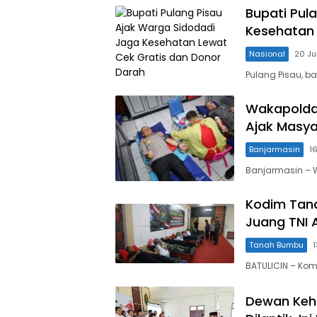
Bupati Pul
Kesehatan 
Nasional
20 Ju
Pulang Pisau, b
Wakapolda 
Ajak Masya
Banjarmasin
16
Banjarmasin – W
Kodim Tan
Juang TNI 
Tanah Bumbu
BATULICIN – Koma
Dewan Keho