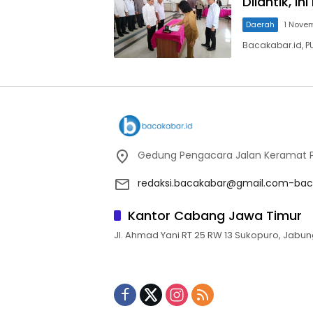
Dilantik, I
Daerah
1 Nove
Bacakabar.id, P
Gedung Pengacara Jalan Keramat Pu
redaksi.bacakabar@gmail.com-bac
Kantor Cabang Jawa Timur
Jl. Ahmad Yani RT 25 RW 13 Sukopuro, Jabun