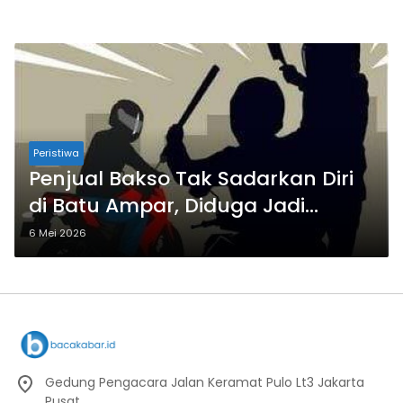
Peristiwa
Penjual Bakso Tak Sadarkan Diri
di Batu Ampar, Diduga Jadi
Korban Begal
6 Mei 2026
Gedung Pengacara Jalan Keramat Pulo Lt3 Jakarta
Pusat