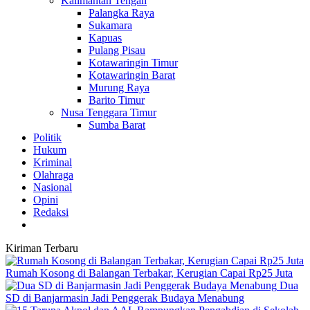
Kalimantan Tengah
Palangka Raya
Sukamara
Kapuas
Pulang Pisau
Kotawaringin Timur
Kotawaringin Barat
Murung Raya
Barito Timur
Nusa Tenggara Timur
Sumba Barat
Politik
Hukum
Kriminal
Olahraga
Nasional
Opini
Redaksi
Kiriman Terbaru
Rumah Kosong di Balangan Terbakar, Kerugian Capai Rp25 Juta
Dua
SD di Banjarmasin Jadi Penggerak Budaya Menabung