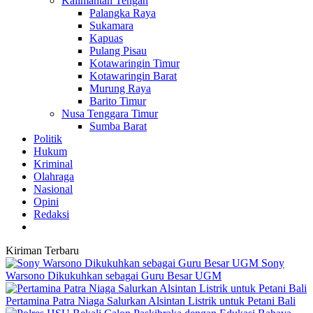
Kalimantan Tengah
Palangka Raya
Sukamara
Kapuas
Pulang Pisau
Kotawaringin Timur
Kotawaringin Barat
Murung Raya
Barito Timur
Nusa Tenggara Timur
Sumba Barat
Politik
Hukum
Kriminal
Olahraga
Nasional
Opini
Redaksi
Kiriman Terbaru
Sony
Warsono Dikukuhkan sebagai Guru Besar UGM
Pertamina Patra Niaga Salurkan Alsintan Listrik untuk Petani Bali