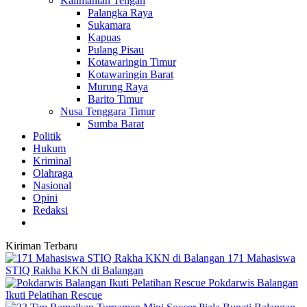
Kalimantan Tengah
Palangka Raya
Sukamara
Kapuas
Pulang Pisau
Kotawaringin Timur
Kotawaringin Barat
Murung Raya
Barito Timur
Nusa Tenggara Timur
Sumba Barat
Politik
Hukum
Kriminal
Olahraga
Nasional
Opini
Redaksi
Kiriman Terbaru
171 Mahasiswa
STIQ Rakha KKN di Balangan
Pokdarwis Balangan
Ikuti Pelatihan Rescue