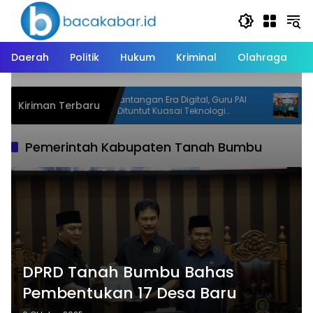
Langsung
ke
konten
Daerah
Politik
Hukum
Kriminal
Olahraga
-23
Jawab Tantangan Era Digital, Guru PAI
TP P
Kiriman Terbaru
t
Kapuas Dituntut Kuasai Teknologi
Padu
Artificial Intelligence
Pemerintah Kabupaten Tanah Bumbu
DPRD Tanah Bumbu Bahas
Pembentukan 17 Desa Baru