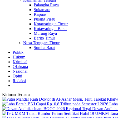
Kalimantan Tengah
Palangka Raya
Sukamara
Kapuas
Pulang Pisau
Kotawaringin Timur
Kotawaringin Barat
Murung Raya
Barito Timur
Nusa Tenggara Timur
Sumba Barat
Politik
Hukum
Kriminal
Olahraga
Nasional
Opini
Redaksi
Kiriman Terbaru
Laba
Devan Andhika
19 UMKM Tanah 