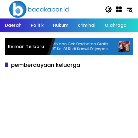
Langsung
ke
konten
Daerah
Politik
Hukum
Kriminal
Olahraga
a,
Donor Darah dan Cek Kesehatan Gratis
Akad
Kiriman Terbaru
s
Warnai HUT Ke-81 RI di Kanwil Ditjenpas
Arqa
Kalteng
pemberdayaan keluarga