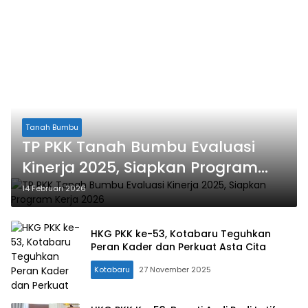
Tanah Bumbu
TP PKK Tanah Bumbu Evaluasi
Kinerja 2025, Siapkan Program
Kerja 2026
14 Februari 2026
HKG PKK ke-53, Kotabaru Teguhkan
Peran Kader dan Perkuat Asta Cita
Kotabaru
27 November 2025