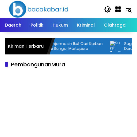
Langsung
ke
konten
Daerah
Politik
Hukum
Kriminal
Olahraga
Kapolresta Banjarmasin Ikut Cari Korban
Sugi Terp
Kiriman Terbaru
Tenggelam di Sungai Martapura
Dorong 
PembangunanMura