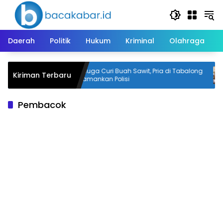
Langsung
ke
konten
Daerah
Politik
Hukum
Kriminal
Olahraga
ua Raperda
Diduga Curi Buah Sawit, Pria di Tabalong
Kiriman Terbaru
Diamankan Polisi
Pembacok