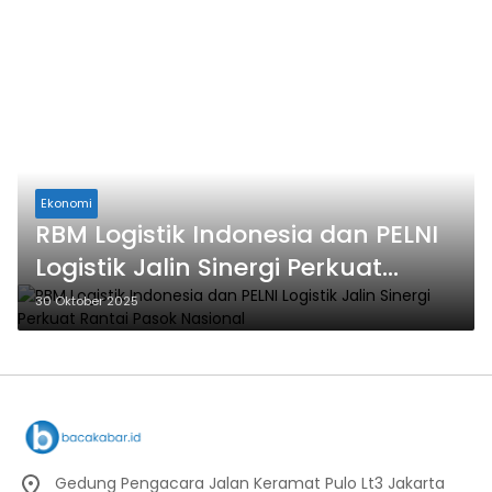
Ekonomi
RBM Logistik Indonesia dan PELNI
Logistik Jalin Sinergi Perkuat
Rantai Pasok Nasional
30 Oktober 2025
Gedung Pengacara Jalan Keramat Pulo Lt3 Jakarta