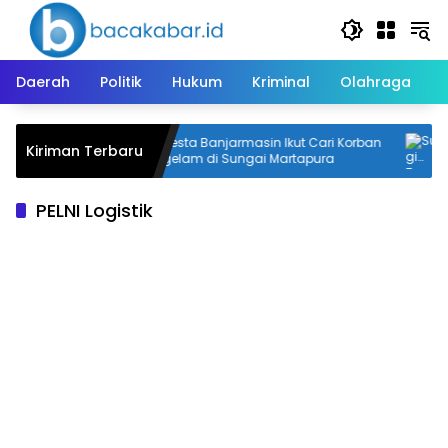
Langsung
ke
konten
Daerah
Politik
Hukum
Kriminal
Olahraga
 Patra
Kapolresta Banjarmasin Ikut Cari Korban
S
Kiriman Terbaru
ra
Tenggelam di Sungai Martapura
D
PELNI Logistik