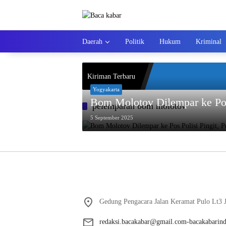
Langsung
ke
konten
Daerah
Politik
Hukum
Kriminal
Kiriman Terbaru
Yogyakarta
Bom Molotov Dilempar ke Pos 
pelemparan bom molotov
5 September 2025
Gedung Pengacara Jalan Keramat Pulo Lt3 J
redaksi.bacakabar@gmail.com-bacakabarin