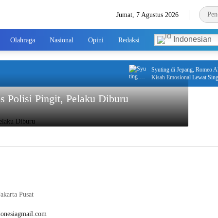
Jumat, 7 Agustus 2026
Indonesian
Olahraga
Nasional
Opini
Redaksi
Syuting di Jepang, Romeo AL
Kisah Emosional Lewat Single 
Polisi Pingit, Pelaku Diburu
akarta Pusat
donesiagmail.com