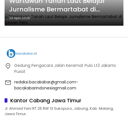
Wartawan Tanah Laut Belajar
Jurnalisme Bermartabat di
Dewan Pers
29 April 2025
Gedung Pengacara Jalan Keramat Pulo Lt3 Jakarta
Pusat
redaksi.bacakabar@gmail.com-
bacakabarindonesiagmail.com
Kantor Cabang Jawa Timur
Jl. Ahmad Yani RT 25 RW 13 Sukopuro, Jabung, Kab. Malang,
Jawa Timur.