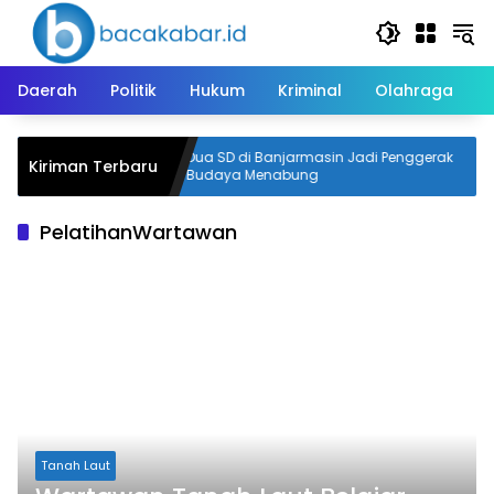
Langsung
ke
konten
Daerah
Politik
Hukum
Kriminal
Olahraga
n Terbakar,
Dua SD di Banjarmasin Jadi Penggerak
Kiriman Terbaru
a
Budaya Menabung
PelatihanWartawan
Tanah Laut