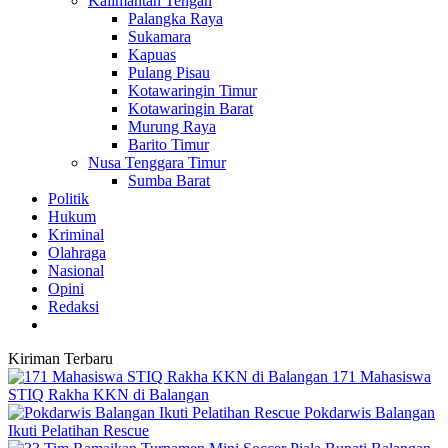
Kalimantan Tengah
Palangka Raya
Sukamara
Kapuas
Pulang Pisau
Kotawaringin Timur
Kotawaringin Barat
Murung Raya
Barito Timur
Nusa Tenggara Timur
Sumba Barat
Politik
Hukum
Kriminal
Olahraga
Nasional
Opini
Redaksi
Kiriman Terbaru
171 Mahasiswa
STIQ Rakha KKN di Balangan
Pokdarwis Balangan
Ikuti Pelatihan Rescue