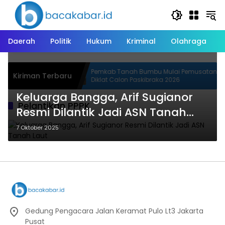
Langsung
ke
konten
Daerah
Politik
Hukum
Kriminal
Olahraga
ih Juara II Lomba
Pemkab Tanah Bumbu Mulai Pemusatan
Kiriman Terbaru
rovinsi
Diklat Calon Paskibraka 2026
Keluarga Bangga, Arif Sugianor
Pelantikan PPPK
Resmi Dilantik Jadi ASN Tanah
Laut
7 Oktober 2025
Gedung Pengacara Jalan Keramat Pulo Lt3 Jakarta
Pusat