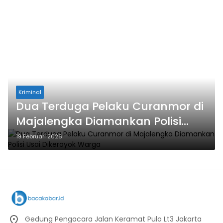
Kriminal
Dua Terduga Pelaku Curanmor di
Majalengka Diamankan Polisi
Usai Dikeroyok Warga
19 Februari 2026
Gedung Pengacara Jalan Keramat Pulo Lt3 Jakarta