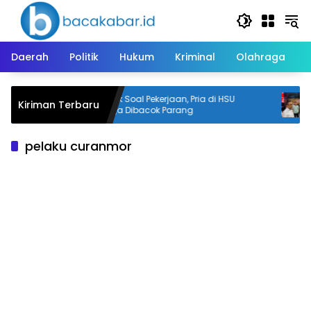
Langsung
ke
konten
Daerah
Politik
Hukum
Kriminal
Olahraga
Cekcok Soal Pekerjaan, Pria di HSU
T
Kiriman Terbaru
Diduga Dibacok Parang
pelaku curanmor